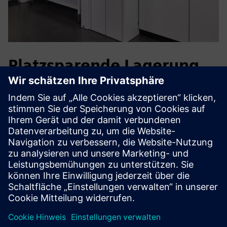
Platzsparende Lagerung
von Chemikalien
Life-Science- und Pharmalabore handhaben brennbare,
ätzende und giftige Chemikalien auf engstem Raum. Der
VarioProtect ermöglicht die konforme Lagerung mehrerer
Gefahrstoffklassen in einem einzigen Schrank, wodurch der
Platzbedarf reduziert und gleichzeitig ein sicherer,
ergonomischer Zugang in der Nähe des Arbeitsplatzes
gewährleistet wird.