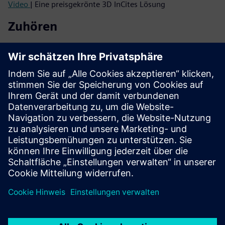
Video
| Eine preisgekrönte 3D InCites Lösung
Zuhören
Podcast
| Von 2.5D zu True 3D IC: Was treibt die nächste
Integrationswelle an?
Podcast
| Warum 3D-ICs einen Denkwandel brauchen —
und wie man das umsetzen kann
Lesen
Broschüre
| Innovator3D IC IC-Lösungssuite
E-Book-Serie
| Ihr Leitfaden für eine erfolgreiche heterogene
Integration