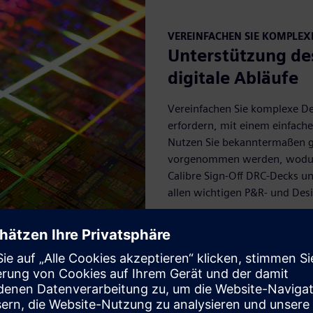
VEREINFACHEN SIE KOMPLE
Unterstützung de
digitale Abläufe
Vereinfachen Sie komplexe De
erfordern, mit einem einfach
Nutzen Sie bekanntermaßen g
vorgenommen werden, wodurch
Calibre Sign-Off DRC-Decks un
allen wichtigen P&R- und De