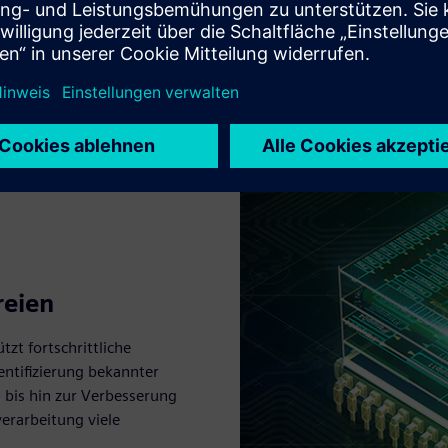
reien
zt fortschrittliche
entifizierung bekannter
 bis hin zur Verbesserung
verarbeitung viele