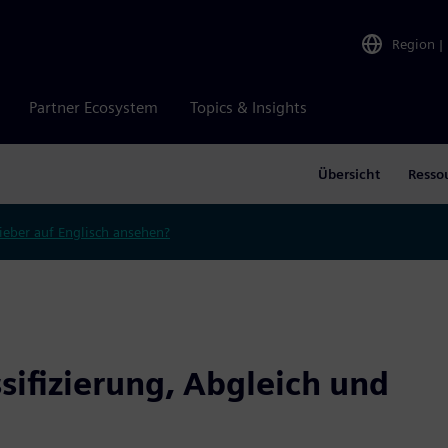
Region
|
Partner Ecosystem
Topics & Insights
Übersicht
Resso
ieber auf Englisch ansehen?
sifizierung, Abgleich und