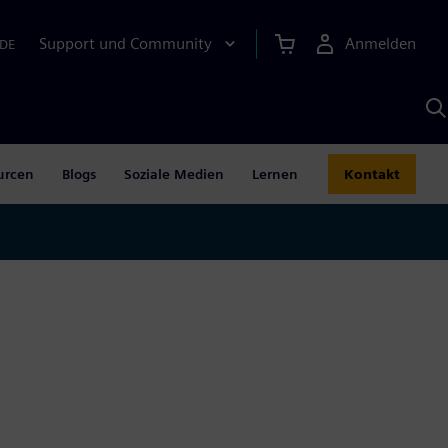
Support und Community
Anmelden
DE
M
S
K
s
urcen
Blogs
Soziale Medien
Lernen
Kontakt