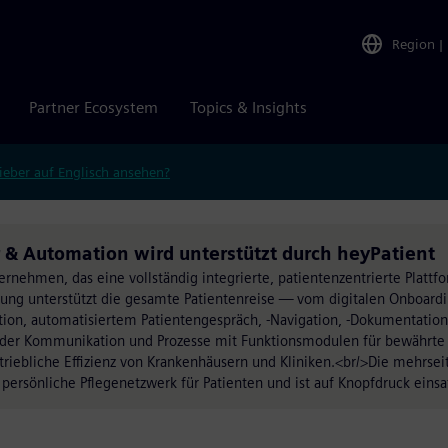
Region
|
Partner Ecosystem
Topics & Insights
ieber auf Englisch ansehen?
 & Automation wird unterstützt durch heyPatient
rnehmen, das eine vollständig integrierte, patientenzentrierte Plattf
sung unterstützt die gesamte Patientenreise — vom digitalen Onboard
ion, automatisiertem Patientengespräch, -Navigation, -Dokumentation
der Kommunikation und Prozesse mit Funktionsmodulen für bewährte
triebliche Effizienz von Krankenhäusern und Kliniken.<br/>Die mehrseit
 persönliche Pflegenetzwerk für Patienten und ist auf Knopfdruck einsa