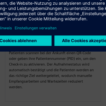
Intelligentes Einchecken und
Patientenweiterleitung
Patienten scannen bei der Ankunft einen QR-Code
oder geben ihre Patientennummer (PID) ein, um den
Check-in zu aktivieren. Der Aufnahmestatus wird
automatisch bestätigt und die Patienten werden an
das richtige Ziel weitergeleitet, wodurch manuelle
Empfangsarbeiten und Wartezeiten reduziert
werden.