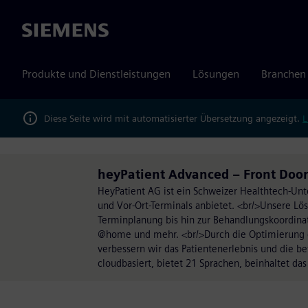
Siemens
Produkte und Dienstleistungen
Lösungen
Branchen
Diese Seite wird mit automatisierter Übersetzung angezeigt.
L
heyPatient Advanced – Front Door
HeyPatient AG ist ein Schweizer Healthtech-Unte
und Vor-Ort-Terminals anbietet. <br/>Unsere Lö
Terminplanung bis hin zur Behandlungskoordinat
@home und mehr. <br/>Durch die Optimierung 
verbessern wir das Patientenerlebnis und die be
cloudbasiert, bietet 21 Sprachen, beinhaltet das