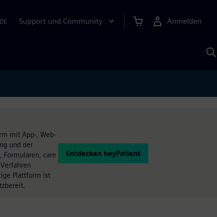
Support und Community
Anmelden
DE
M
S
K
s
orm mit App-, Web-
ing und der
Entdecken heyPatient
, Formularen, care
 Verfahren
ige Plattform ist
tzbereit.