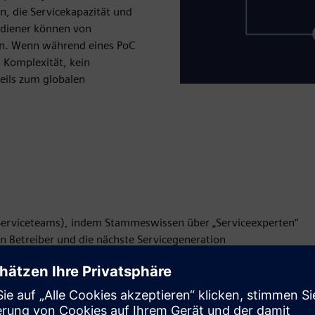
rn, die Servicekapazität und
ediener können von
ren. Wenn während eines PoC
. Komplexität, kein
eils zum globalen
 Serviceteams), indem Stammeswissen über „Serviceexperten“
n Betreiber und die nächste Servicegeneration
er Produktion durch schnellere Reaktionen auf Maschinen-
an der Maschine)
sunternehmen durch die Digitalisierung von Servicewissen