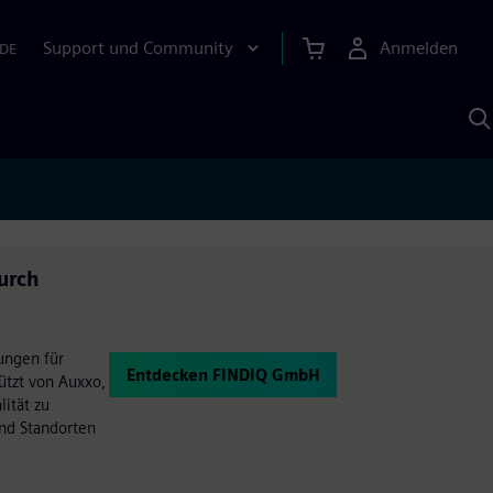
Support und Community
Anmelden
DE
M
S
K
s
urch
ungen für
Entdecken FINDIQ GmbH
ützt von Auxxo,
lität zu
und Standorten