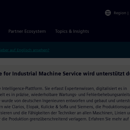
Region
|
Partner Ecosystem
Topics & Insights
ieber auf Englisch ansehen?
r Industrial Machine Service wird unterstützt d
 Intelligence-Plattform. Sie erfasst Expertenwissen, digitalisiert es in
elt es in präzise, wiederholbare Wartungs- und Fehlerbehebungsanleit
Q wurde von deutschen Ingenieuren entworfen und gebaut und unterst
n wie Clarios, Elopak, Kulicke & Soffa und Siemens, die Produktionsqua
isieren und die Fähigkeiten der Techniker an allen Maschinen, Linien 
er die Produktion grenzüberschreitend verlagern. Erfahren Sie mehr auf