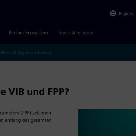
Region
|
Partner Ecosystem
Topics & Insights
ieber auf Englisch ansehen?
 VIB und FPP?
arameters (FPP) zeichnen
en entlang des gesamten