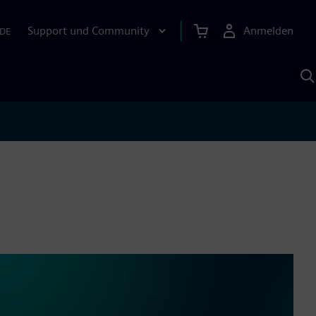
Support und Community
Anmelden
DE
M
S
K
s