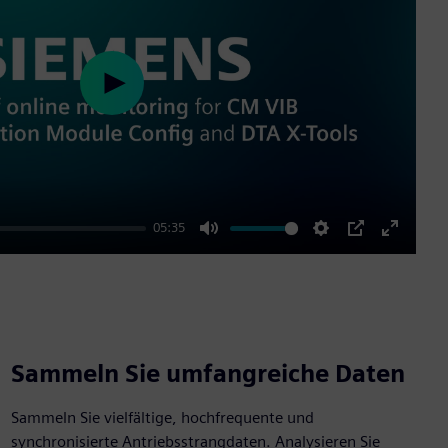
Play
05:35
Mute
Settings
PIP
Enter
fullscre
Sammeln Sie umfangreiche Daten
Sammeln Sie vielfältige, hochfrequente und
synchronisierte Antriebsstrangdaten. Analysieren Sie