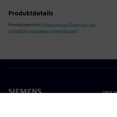
Produktdetails
Produktübersicht |
Erfassung von Daten aus den
schnellsten komplexen Anwendungen
ÜBER S
Über un
Untern