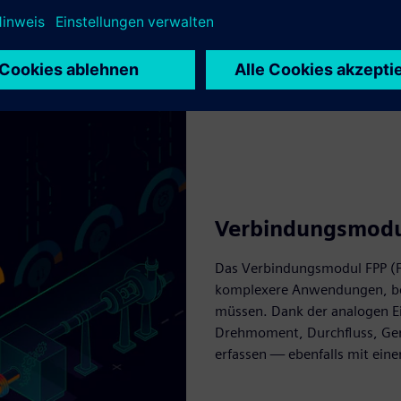
Verbindungsmodu
Das Verbindungsmodul FPP (Fa
komplexere Anwendungen, be
müssen. Dank der analogen E
Drehmoment, Durchfluss, Ger
erfassen — ebenfalls mit eine