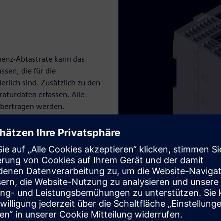
uenz-Abtastrate kann das
ssen, die für die
rlich sind. Zusätzlich zu den
aturdaten erfassen. Alle
übertragen werden.