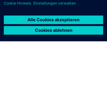
für meinen Gebäudebetrieb
wichtig?
Was kann ich von der
Digitalisierung meiner
Brandschutzdienste mit
Siemens erwarten?