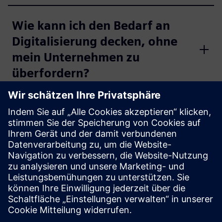
Wie kann ich den Bedarf an
Digitalisierung decken, ohne
mein Unternehmen zu
überfordern?
Wie kann ich meine Systeme
modernisieren und
gleichzeitig unser
Geschäftsergebnis
verbessern?
Warum sind digitale Lösungen