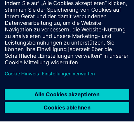
werden können
Idealerweise mit Asset Administration Shell (IEC 63278)
modelliert
Andere Kommunikationsprotokolle wie OPC UA, MQTT
oder Modbus integrierbar
Kompatibler Controller: Siemens SIMATIC S7 Open
Controller CPU1515SP PC3
Kompatibler Controller: Bosch Rexroth CtrlX X5 oder X7