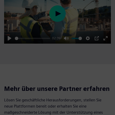
Play
02:39
Play
Mute
Settings
PIP
Enter
fulls
Mehr über unsere Partner erfahren
Lösen Sie geschäftliche Herausforderungen, stellen Sie
neue Plattformen bereit oder erhalten Sie eine
maßgeschneiderte Lösung mit der Unterstützung eines