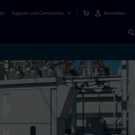
Support und Community
Anmelden
DE
M
S
K
s