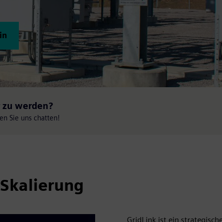
in
r zu werden?
en Sie uns chatten!
Skalierung
GridLink ist ein strategisc