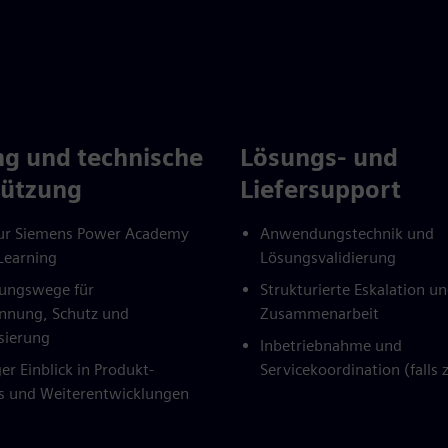
ng und technische
Lösungs- und
tützung
Liefersupport
ur Siemens Power Academy
Anwendungstechnik und
Learning
Lösungsvalidierung
erungswege für
Strukturierte Eskalation u
annung, Schutz und
Zusammenarbeit
sierung
Inbetriebnahme und
er Einblick in Produkt-
Servicekoordination (falls 
 und Weiterentwicklungen