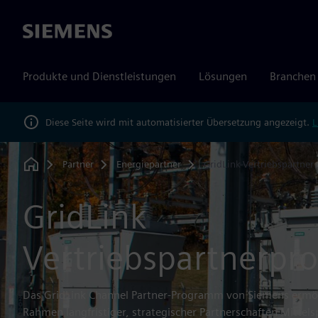
Siemens
Produkte und Dienstleistungen
Lösungen
Branchen
Diese Seite wird mit automatisierter Übersetzung angezeigt.
L
Partner
Energiepartner
GridLink-Vertriebspartner
Home
GridLink
Vertriebspartnerp
Das GridLink Channel Partner-Programm von Siemens ermög
Rahmen langfristiger, strategischer Partnerschaften Mitte