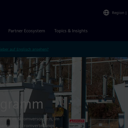
Region
|
Partner Ecosystem
Topics & Insights
ieber auf Englisch ansehen?
rogramm
licht es Stromversorgern, im
lspannungs-Stromverteilungs-,