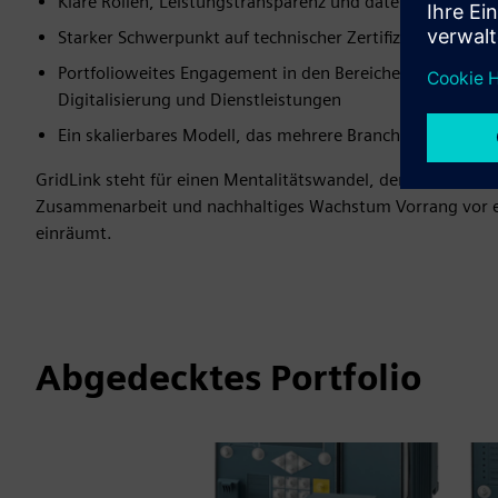
Klare Rollen, Leistungstransparenz und datengestützte 
Starker Schwerpunkt auf technischer Zertifizierung un
Portfolioweites Engagement in den Bereichen Ausrüstun
Digitalisierung und Dienstleistungen
Ein skalierbares Modell, das mehrere Branchen und Anw
GridLink steht für einen Mentalitätswandel, der Partnerscha
Zusammenarbeit und nachhaltiges Wachstum Vorrang vor e
einräumt.
Abgedecktes Portfolio