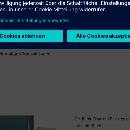
Entscheidungen
d Lösungskompetenz
g, Automatisierung,
endungen unterstützt
ft, Transparenz,
inmaligen Transaktionen
GridLink Channel Partner u
einschließlich: