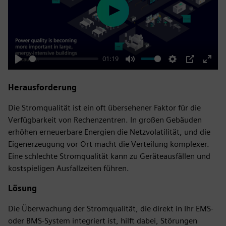
Play
01:19
Play
Mute
Settings
PIP
Enter
fulls
Herausforderung
Die Stromqualität ist ein oft übersehener Faktor für die
Verfügbarkeit von Rechenzentren. In großen Gebäuden
erhöhen erneuerbare Energien die Netzvolatilität, und die
Eigenerzeugung vor Ort macht die Verteilung komplexer.
Eine schlechte Stromqualität kann zu Geräteausfällen und
kostspieligen Ausfallzeiten führen.
Lösung
Die Überwachung der Stromqualität, die direkt in Ihr EMS-
oder BMS-System integriert ist, hilft dabei, Störungen