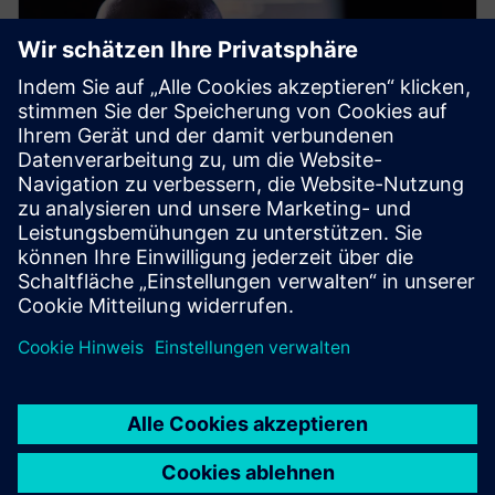
BROCHURE
REFERENCE ARCHITECTURE IV
Fault-tolerant design with hybrid automation​
Discover a detailed reference architecture that embeds
redundancy into control & automation systems,
communication protocols, and integration points
across EPMS and BMS.