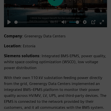
Play
00:31
Play
Mute
Settings
PIP
Enter
fulls
Company
: Greenergy Data Centers
Location
: Estonia
Siemens solutions
: Integrated BMS-EPMS, power quality,
white space cooling optimization (WSCO), low voltage
power distribution
With their own 110 kV substation feeding power directly
from the grid, Greenergy Data Centers implemented an
integrated BMS–EPMS platform to monitor their power
quality across HV/MV, LV, UPS, and third-party devices. The
EPMS is connected to the network provided by their
customers, and it all communicates with the BMS system.