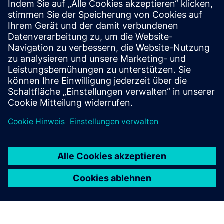
Counter
Powered by Binocular Stereo vision, VS126 redefines high-
ceiling environments. Mounted at 6–15m, it covers over
75m² with GDPR-compliant analytics that unlock the true
potential of grand-scale venues.
Mehr erfahren