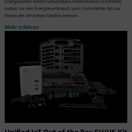
Energiedaten liefern umsetzbare Erkenntnisse in Echtzeit,
indem sie den Energieverbrauch vom Unterzähler bis zur
Ebene der einzelnen Geräte messen.
Mehr erfahren