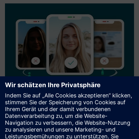
Verification service
Veriff is a global online identity verification company that
protects businesses and their customers from online
identity fraud by leveraging artificial. Founded in 2015,
Veriff serves a global portfolio of internet businesses wor...