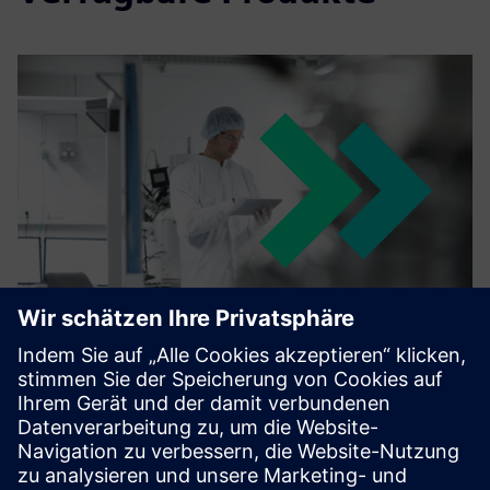
Opcenter Execution Pharma
Implementation Services
Technord has the team in place to design, engineer and