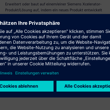
Erweitert oder baut auf einem/einer Siemens Xcelerator-
Produkt/Lösung auf, indem ein neues Produkt entwickelt
wird, oder erstellt eine neue Kundenlösung durch die
Integration des Siemens Xcelerator-Produkts und des
eigenen Produkts