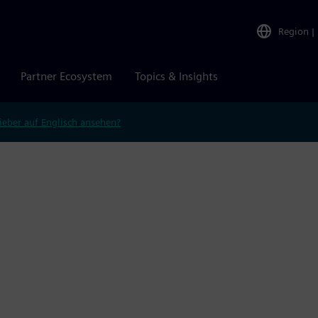
Region
|
Partner Ecosystem
Topics & Insights
ieber auf Englisch ansehen?