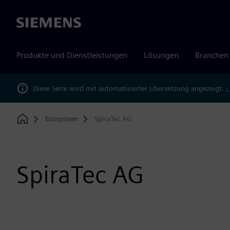
Siemens
Produkte und Dienstleistungen
Lösungen
Branchen
Diese Seite wird mit automatisierter Übersetzung angezeigt.
L
Ecosystem
SpiraTec AG
Home
SpiraTec AG