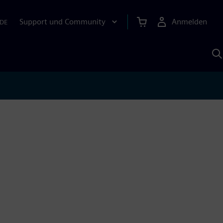
Support und Community
Anmelden
DE
M
S
K
s