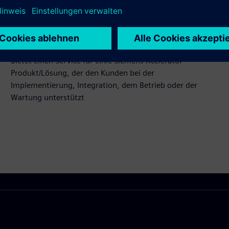
Integration des Siemens Xcelerator-Produkts und des
eigenen Produkts
Service
Bietet einen Service für ein/e Siemens Xcelerator-
Produkt/Lösung, der den Kunden bei der
Implementierung, Integration, dem Betrieb oder der
Wartung unterstützt