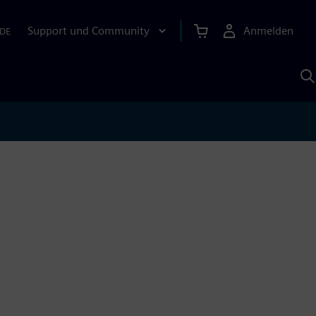
Support und Community
Anmelden
DE
M
S
K
s