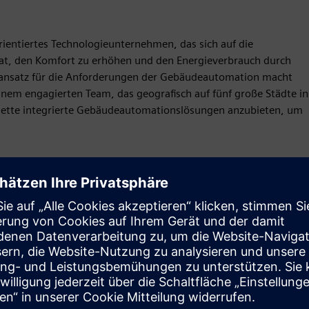
orientiertes Technologieunternehmen, das sich auf die
hat, den Komfort zu erhöhen und den Energieverbrauch durch
sansatz für die Anforderungen der Gebäudeautomation macht
nem engagierten Team, das geografisch auf fünf große Städte in
omplette integrierte Gebäudeautomationslösungen anzubieten, um
Antrag
Build
Erweitert oder baut auf einem/einer Siemens Xcelerator-
Produkt/Lösung auf, indem ein neues Produkt entwickelt
wird, oder erstellt eine neue Kundenlösung durch die