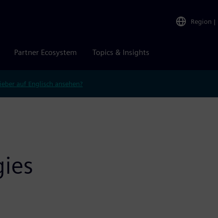
Region
|
Partner Ecosystem
Topics & Insights
ieber auf Englisch ansehen?
gies