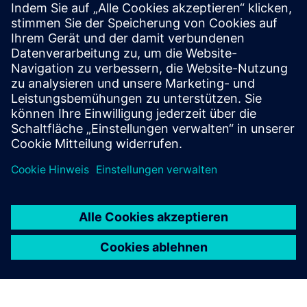
AIRLOCK(InterLock) System
The Air-Lock system minimizes pressure loss and prevents
cross-contamination by blocking gases, bacteria, UV rays,
and noise with interlocking doors.
Mehr erfahren