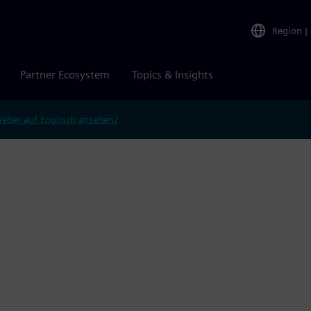
Region
|
Partner Ecosystem
Topics & Insights
ieber auf Englisch ansehen?