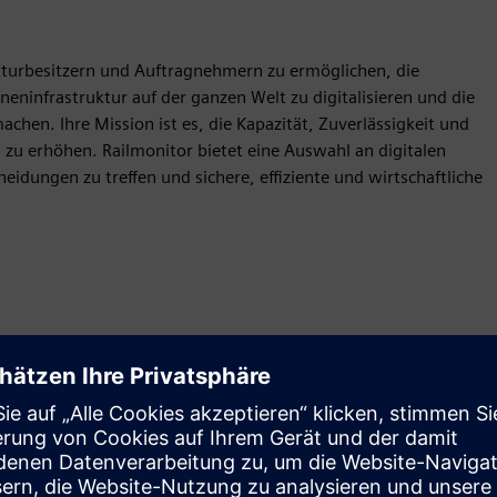
kturbesitzern und Auftragnehmern zu ermöglichen, die
hieneninfrastruktur auf der ganzen Welt zu digitalisieren und die
achen. Ihre Mission ist es, die Kapazität, Zuverlässigkeit und
n zu erhöhen. Railmonitor bietet eine Auswahl an digitalen
eidungen zu treffen und sichere, effiziente und wirtschaftliche
Antrag
Build
Erweitert oder baut auf einem/einer Siemens Xcelerator-
Produkt/Lösung auf, indem ein neues Produkt entwickelt
wird, oder erstellt eine neue Kundenlösung durch die