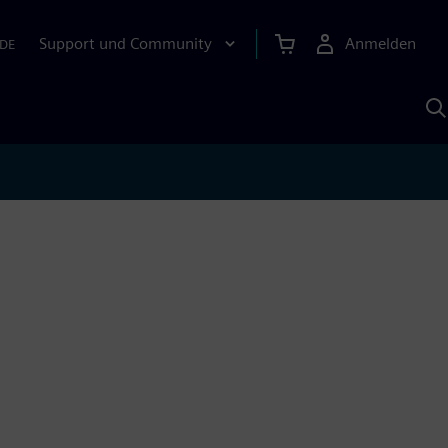
Support und Community
Anmelden
DE
M
S
K
s