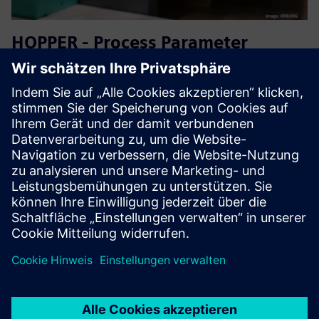
HOPPER - Process Parameter
Recommender - Onboarding
Package
Hopper Onboarding Package is a one-time fee for the initial
setup of the IT infrastructure as well as for the
configuration of the plus10 solution. The Onboarding
Package can be ordered only in combination with the
annual subscr...
Mehr erfahren