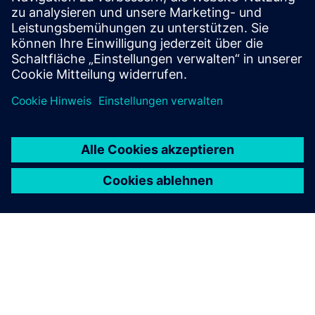
Menditect bietet eine einzigartige KI-gestützte „Direct
Model Testing“ -...
Mehr erfahren