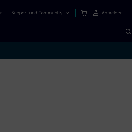
Support und Community
Anmelden
DE
M
S
K
s