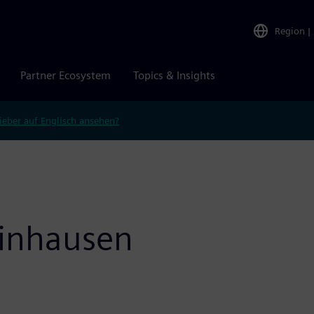
Region
|
Partner Ecosystem
Topics & Insights
ieber auf Englisch ansehen?
einhausen