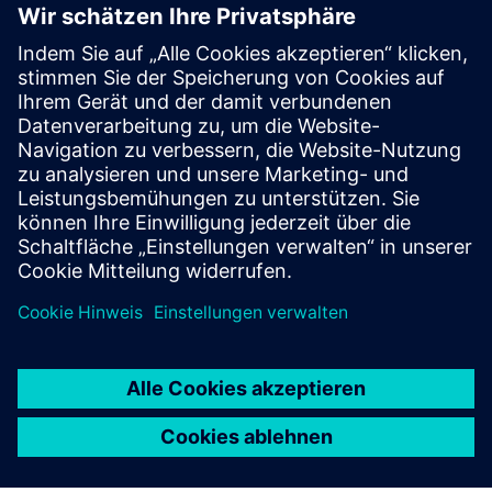
INTEREL.io
Guest Room Management and Energy Management
dashboard for Hospitality. Display occupancy, HVAC stats
Mehr erfahren