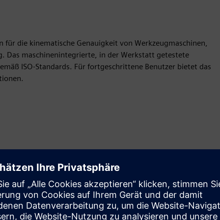
n für die kinematische Genauigkeit von Werkzeugmaschinen,
g. Das maschinenintegrierte, in der Werkstatt getestete
emäß ISO-Standards. Für fortgeschrittene Benutzer bietet das
tionen.
Antrag
Build
Erweitert oder baut auf einem/einer Siemens Xcelerator-
Produkt/Lösung auf, indem ein neues Produkt entwickelt
wird, oder erstellt eine neue Kundenlösung durch die