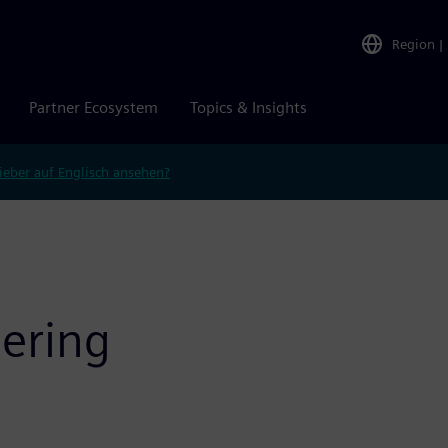
Region
|
Partner Ecosystem
Topics & Insights
ieber auf Englisch ansehen?
eering