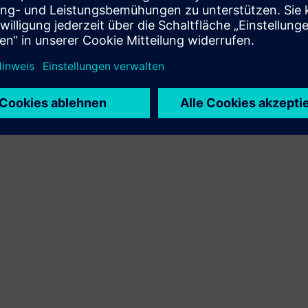
Integration des Siemens Xcelerator-Produkts und des
eigenen Produkts