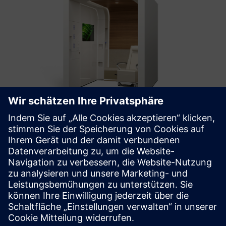
COVE™ Treatment Area
COVE is a prefabricated healthcare treatment area that
integrates all the necessary elements of a standard exam
room into a fraction of the size.
Mehr erfahren