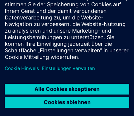
CoNet Smart Batch Connect
Smart Batch Connect is an abstraction layer on top of
Simatic Batch which enables integration with different
systems (ERP, MOM, Cloud, Web).
Mehr erfahren