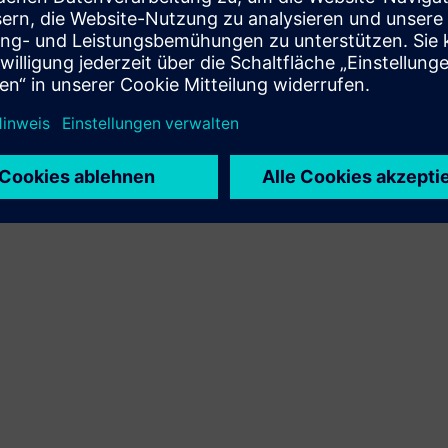
Integration des Siemens Xcelerator-Produkts und des
eigenen Produkts