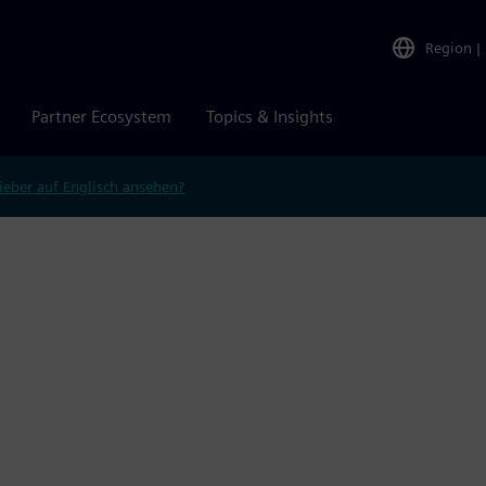
Region
|
Partner Ecosystem
Topics & Insights
ieber auf Englisch ansehen?