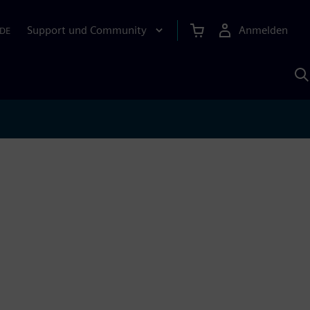
Support und Community
Anmelden
DE
M
S
K
s