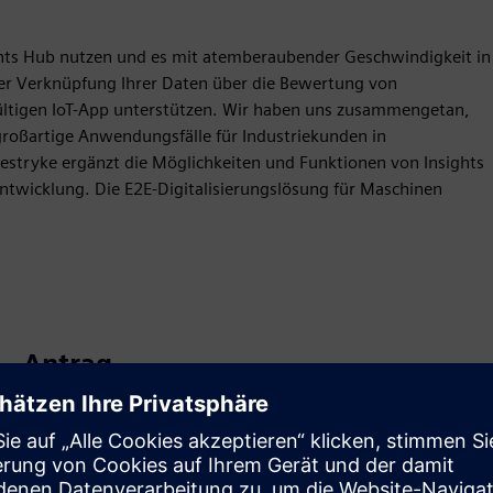
ights Hub nutzen und es mit atemberaubender Geschwindigkeit in
r Verknüpfung Ihrer Daten über die Bewertung von
ültigen IoT-App unterstützen. Wir haben uns zusammengetan,
großartige Anwendungsfälle für Industriekunden in
stryke ergänzt die Möglichkeiten und Funktionen von Insights
ntwicklung. Die E2E-Digitalisierungslösung für Maschinen
Antrag
Build
Erweitert oder baut auf einem/einer Siemens Xcelerator-
Produkt/Lösung auf, indem ein neues Produkt entwickelt
wird, oder erstellt eine neue Kundenlösung durch die