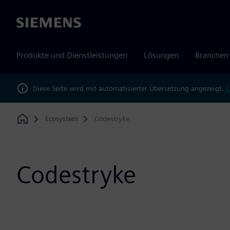
Siemens
Produkte und Dienstleistungen
Lösungen
Branchen
Diese Seite wird mit automatisierter Übersetzung angezeigt.
L
Ecosystem
Codestryke
Home
Codestryke