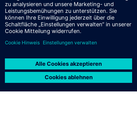
warehouse, cost estimation, resource requirements,
maintenance strate...
Mehr erfahren