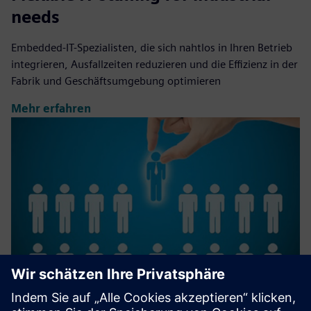
needs
Embedded-IT-Spezialisten, die sich nahtlos in Ihren Betrieb
integrieren, Ausfallzeiten reduzieren und die Effizienz in der
Fabrik und Geschäftsumgebung optimieren
Mehr erfahren
IT Staffing, Nearshore Managed