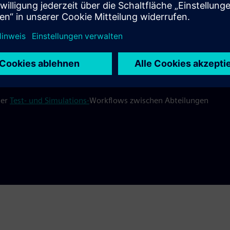
erhalten auf Basis realistischer, multidisziplinärer Modelle un
lierung
der
Test- und Simulations-
Workflows zwischen Abteilungen