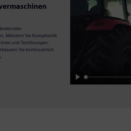
hwermaschinen
erändernden
n. Meistern Sie Komplexität
hinen und Testlösungen.
rbessern Sie kontinuierlich
s.
Play