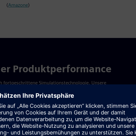
(
Amazone
)
der Produktperformance
 fortgeschrittene Simulationstechnologie. Unsere
matisierte Tests für die Anlagenbewertung.
mit integrierten Simulationslösungen:
Nahtlose CAE-Automatisierung