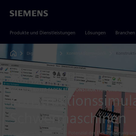
Siemens
Produkte und Dienstleistungen
Lösungen
Branchen
Digitaler Thread
Konstruktionstechnik
Konstrukt
Home
DIGITALER ROTER FADEN FÜR KONSTRUKTION UND SIMULA
Konstruktionssimula
Schwermaschinen
Erschließen Sie das enorme Potenzial der Elektrifizierung un