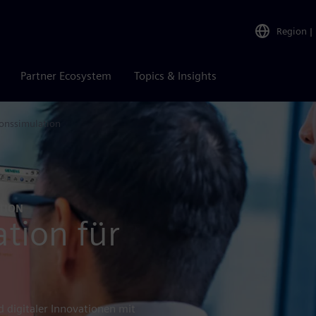
Region
|
Partner Ecosystem
Topics & Insights
ionssimulation
TION
tion für
d digitaler Innovationen mit