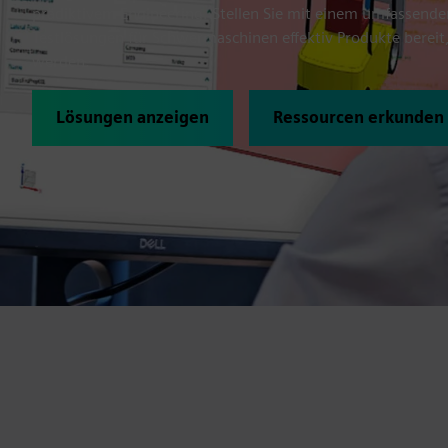
prädiktivem Engineering. Stellen Sie mit einem umfassende
Testlösungen für Schwermaschinen effektiv Produkte bereit,
werden.
Lösungen anzeigen
Ressourcen erkunden