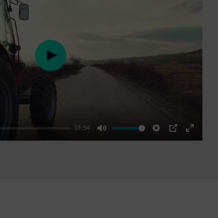
Play
01:54
Mute
Settings
PIP
Enter
fullscre