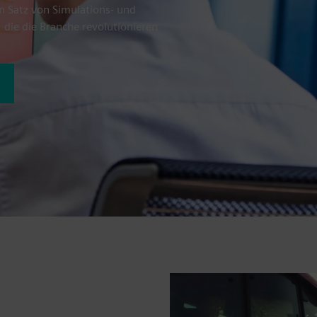
n Satz von Simulations- und
 die die Branche revolutionieren