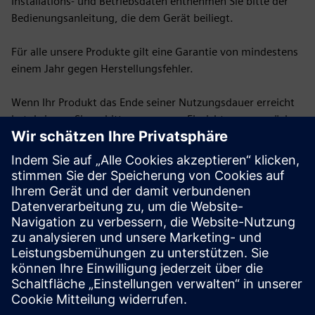
Installations- und Betriebsdaten entnehmen Sie bitte der
Bedienungsanleitung, die dem Gerät beiliegt.
Für alle unsere Produkte gilt eine Garantie von mindestens
einem Jahr gegen Herstellungsfehler.
Wenn Ihr Produkt das Ende seiner Nutzungsdauer erreicht
hat, bringen Sie es bitte zu unseren Einrichtungen zurück,
um durch Abfallreduzierung und Recycling zum
Umweltschutz beizutragen.
Unsere Produkte entsprechen den technischen Vorschriften
der EU und tragen die CE-Kennzeichnung. Sie werden in
unseren nach dem TS-ISO-EN 9001-Qualitätssystem
zertifizierten Einrichtungen gemäß nationalen und
internationalen Standards unter Verwendung
umweltfreundlicher Systeme hergestellt.