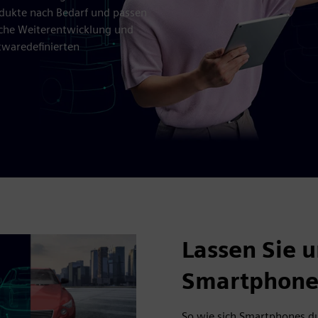
odukte nach Bedarf und passen
rliche Weiterentwicklung und
ftwaredefinierten
Lassen Sie u
Smartphones
So wie sich Smartphones d