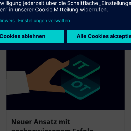
Zwillinge und digitale Intelligenz in reale Aktionen
um, indem wir Tools und Lösungen für
softwaredefinierte Produkte und Produktionen
bereitstellen.
Neuer Ansatz mit