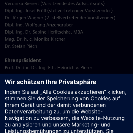
Veronika Bienert (Vorsitzende des Aufsichtsrats)
Dipl.-Ing. Josef Pröll (stellvertretender Vorsitzender)
Dr. Jürgen Wagner (2. stellvertretender Vorsitzender)
Dipl.-Ing. Wolfgang Anzengruber
Dipl.-Ing. Dr. Sabine Herlitschka, MBA
Mag. Dr. h. c. Monika Kircher
Dr. Stefan Piëch
Ehrenpräsident
Prof. Dr. iur. Dr.-Ing. E.h. Heinrich v. Pierer
Vom Betriebsrat gemäß § 110 Abs. 1
Arbeitsverfassungsgesetz in den Aufsichtsrat
delegierte Mitglieder
Ing. Paul Lauermann (Vorsitzender des Zentralbetriebsrates
der Siemens Aktiengesellschaft Österreich)
Klaus Höbarth
Michael Schnabel
Eveline Zauner