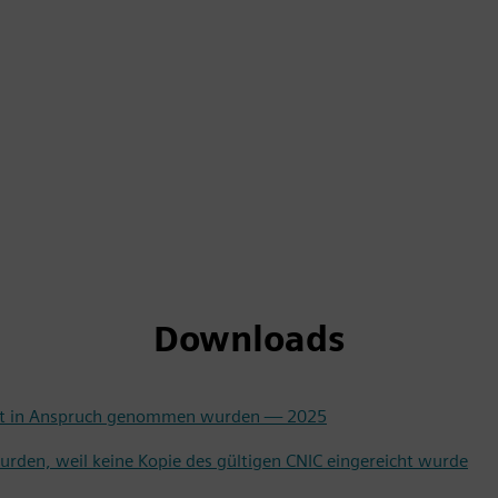
Downloads
icht in Anspruch genommen wurden — 2025
urden, weil keine Kopie des gültigen CNIC eingereicht wurde