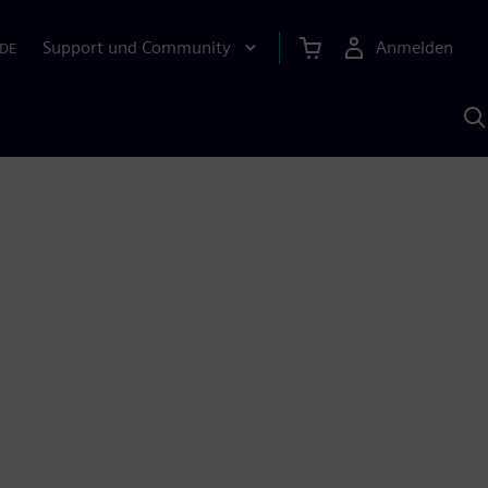
Support und Community
Anmelden
DE
M
S
K
s