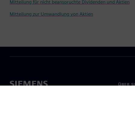
Mitteilung für nicht beanspruchte Dividenden und Aktien
Mitteilung zur Umwandlung von Aktien
ÜBER S
Über un
Untern
News & 