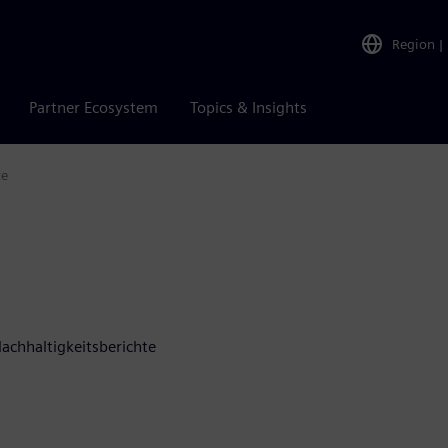
Region
|
Partner Ecosystem
Topics & Insights
te
achhaltigkeitsberichte