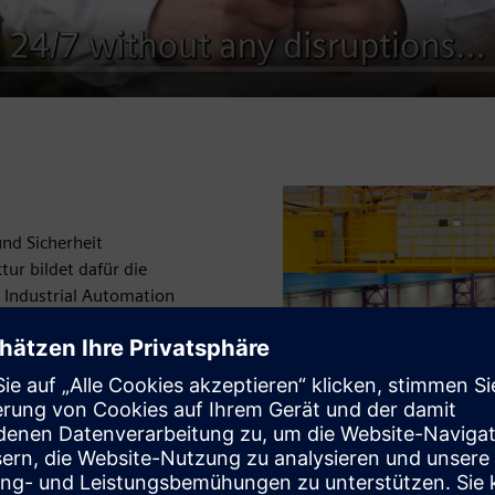
nd Sicherheit
ur bildet dafür die
 Industrial Automation
walzwerk und
en ausgelegte On-Premises-
TIC PCS 7. Sie kombiniert
kup- und Restore-
erkarchitektur für den
fiziente Abläufe und ein