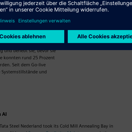
iche Pflege: regelmäßige
und ein aktives
len Betrieb. Deshalb setzt
Photo by Fix Media (fixmedi
 Industrial Operations
ial Automation Data
ht und steuert die IT/OT-
ig und behebt sie, bevor sie
se konnten rund 25 Prozent
rden. Seit dem Go-live
 Systemstillstände und
 AI
 Tata Steel Nederland took its Cold Mill Annealing Bay in