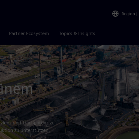
Region
|
Partner Ecosystem
Topics & Insights
rünem
fizienz und Transparenz zu
uktion zu unterstützen.