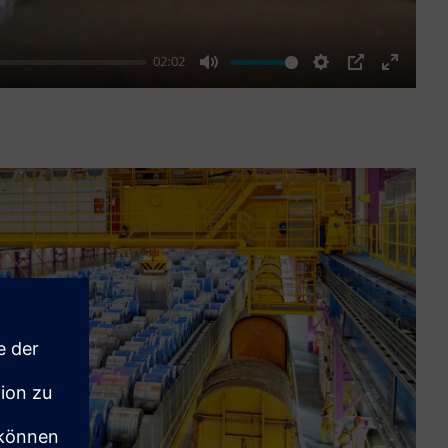
02:02
Mute
Settings
PIP
Enter
fullscre