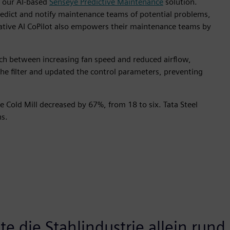
g our AI-based
Senseye Predictive Maintenance
solution.
redict and notify maintenance teams of potential problems,
erative AI CoPilot also empowers their maintenance teams by
tch between increasing fan speed and reduced airflow,
the filter and updated the control parameters, preventing
 Cold Mill decreased by 67%, from 18 to six. Tata Steel
hs.
e die Stahlindustrie allein rund