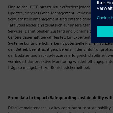
Eine solche IT/OT-Infrastruktur erfordert jedoch kontinuierl
Updates, sicheres Patch-Management, verlässliche Backups 
Schwachstellenmanagement sind entscheidend für den stabi
Tata Steel Nederland zusätzlich auf unsere Managed Remote
Services. Damit bleiben Zustand und Sicherheit des Industr
Centers dauerhaft gewährleistet. Ein Expertenteam überwac
Systeme kontinuierlich, erkennt potenzielle Risiken frühzeit
den Betrieb beeinträchtigen. Bereits in der Einführungspha
der Updates und Backup-Prozesse erfolgreich stabilisiert we
verhindert das proaktive Monitoring wiederholt ungeplante
trägt so maßgeblich zur Betriebssicherheit bei.
From data to impact: Safeguarding sustainability with
Effective maintenance is a key contributor to sustainability.