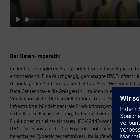
Play
Der Daten-Imperativ
In der hochkomplexen Stahlproduktion sind Verfügbarkeit u
entscheidend. Eine durchgängig gemanagte IT/OT-Infrastrukt
Grundlage. Im Zentrum stehen bei Tata Steel Nederland das
Data Center sowie die Anlagen in IJmuiden wie Warmband
Verzinkungslinie. Die speziell für industrielle Anforderung
Infrastruktur bündelt zentrale Produktionssysteme wie SIMA
virtualisierte Rechenleistung, Datenarchivierung sowie Bac
Funktionen mit einer sicheren, IEC-62443-konformen Netzw
IT/OT-Datenaustausch. Das Ergebnis: hohe Verfügbarkeit, ef
belastbares Cybersicherheitsniveau im laufenden Betrieb.