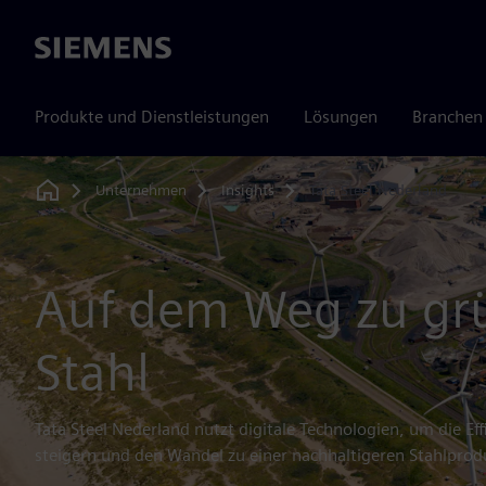
Siemens
Produkte und Dienstleistungen
Lösungen
Branchen
Unternehmen
Insights
Tata Steel Nederland
Home
Auf dem Weg zu g
Stahl
Tata Steel Nederland nutzt digitale Technologien, um die Ef
steigern und den Wandel zu einer nachhaltigeren Stahlprod