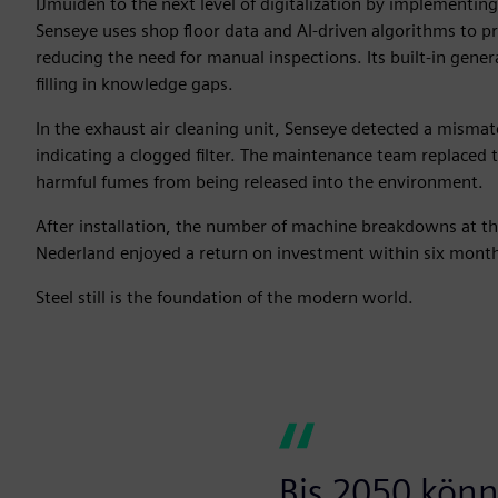
IJmuiden to the next level of digitalization by implementin
Senseye uses shop floor data and AI-driven algorithms to p
reducing the need for manual inspections. Its built-in gen
filling in knowledge gaps.
In the exhaust air cleaning unit, Senseye detected a misma
indicating a clogged filter. The maintenance team replaced 
harmful fumes from being released into the environment.
After installation, the number of machine breakdowns at the
Nederland enjoyed a return on investment within six mont
Steel still is the foundation of the modern world.
Bis 2050 könnt