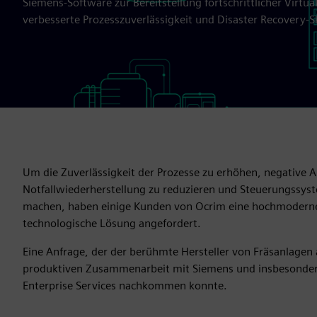
Siemens-Software zur Bereitstellung fortschrittlicher Virtua
verbesserte Prozesszuverlässigkeit und Disaster Recovery-Sk
Um die Zuverlässigkeit der Prozesse zu erhöhen, negative
Notfallwiederherstellung zu reduzieren und Steuerungssyst
machen, haben einige Kunden von Ocrim eine hochmoderne 
technologische Lösung angefordert.
Eine Anfrage, der der berühmte Hersteller von Fräsanlagen
produktiven Zusammenarbeit mit Siemens und insbesondere
Enterprise Services nachkommen konnte.