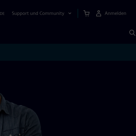
Support und Community
Anmelden
DE
M
S
K
s