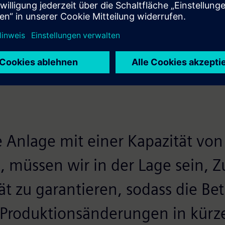
ie Ocrim dank der Partnerschaft mit Siemens im Laufe der
 Anlage mit einer Kapazität vo
 müssen wir in der Lage sein, Zu
t zu garantieren, sodass die Bet
roduktionsänderungen in kürze