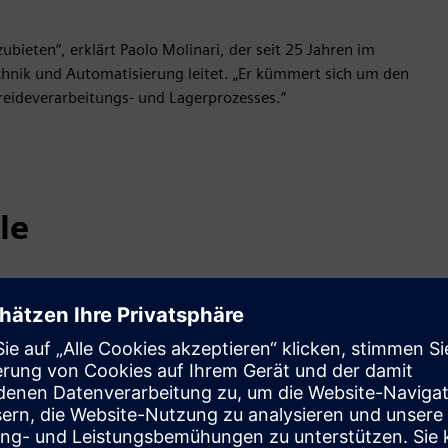
ieten“, erklärt Paolo Molinari, der seit 25 Jahren im
echnik und Automatisierung leitet. „Er kümmert sich um den
reideverarbeitungs- und Lagerprozesses.“
le
Hersteller von Fräsanlagen darin, von der halbmanuellen,
ten Produktion überzugehen.
n zu bauen und mit Steuerungssystemen auszustatten, die
in großem Umfang KI-Funktionen nutzen, um Verwaltung und