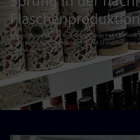
Sprung in der nach
Flaschenproduktio
Unsere Efficient Motion Control technology treibt die neue
Frugal Bottle Assembly Machines (FBAM-2) von Frugalpac a
mehr als das Fünffache.