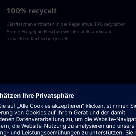
100% recycelt
Glasflaschen enthalten in der Regel etwa 35% recycelten
Anteil; Frugalpac-Flaschen werden vollständig aus
recyceltem Karton hergestellt.
rschaft, in der wir mit Frugalpac und Underwoods, einem
sammenkamen. Über einen Zeitraum von zehn Monaten arbeitete
ie Skalierbarkeit, Zuverlässigkeit und Effizienz zu
von zu 100% recyceltem Material sicherzustellen. Auf
ial Services — unserer B2B-Finanzierungsabteilung —
sungen anzubieten.