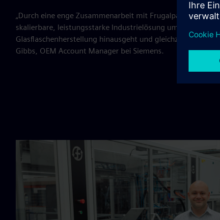
„Durch eine enge Zusammenarbeit mit Frugalpac und Under
skalierbare, leistungsstarke Industrielösung umgewandelt,
Glasflaschenherstellung hinausgeht und gleichzeitig die Ge
Gibbs, OEM Account Manager bei Siemens.