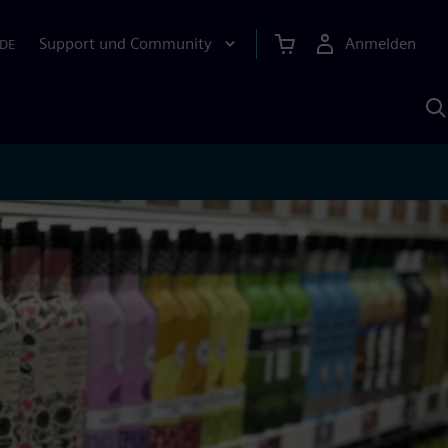
Support und Community
Anmelden
DE
M
S
K
s