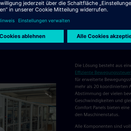
woods haben wir ein innovatives Konzept in eine
 die über das Produktionsniveau der konventionellen
tränkeindustrie deutlich dekarbonisiert“, kommentiert Olly
Die Lösung besteht aus ei
Effiziente Bewegungssteue
für erweiterte Bewegungs
mehr als 20 koordinierten 
Abstimmung der vielen bew
Geschwindigkeiten und gle
Comfort Panels bieten eine 
den Maschinenstatus.
Alle Komponenten sind volls