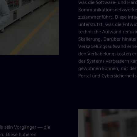
was die Software- und Har
Kommunikationsnetzwerke u
zusammenführt. Diese Integ
unterstützt, was die Entwi
technische Aufwand reduzie
Skalierung. Darüber hinaus
Verkabelungsaufwand erheb
den Verkabelungskosten erzi
des Systems verbessern kan
gewöhnen können, mit der i
Portal und Cybersicherhei
als sein Vorgänger — die
en. Diese höheren