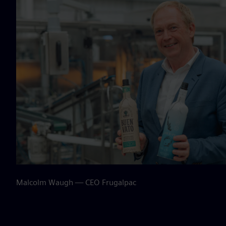
Malcolm Waugh — CEO Frugalpac