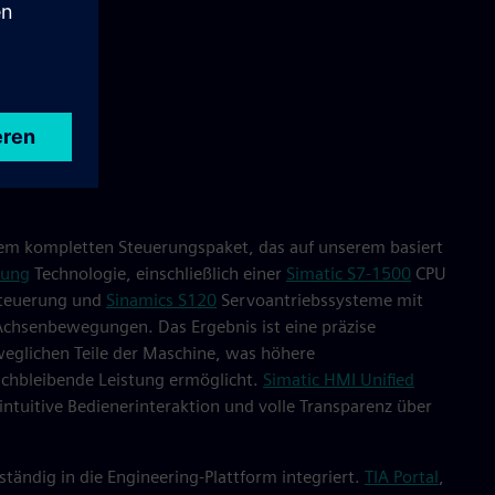
nem kompletten Steuerungspaket, das auf unserem basiert
rung
Technologie, einschließlich einer
Simatic S7‑1500
CPU
steuerung und
Sinamics S120
Servoantriebssysteme mit
Achsenbewegungen. Das Ergebnis ist eine präzise
eglichen Teile der Maschine, was höhere
ichbleibende Leistung ermöglicht.
Simatic HMI Unified
intuitive Bedienerinteraktion und volle Transparenz über
tändig in die Engineering-Plattform integriert.
TIA Portal
,