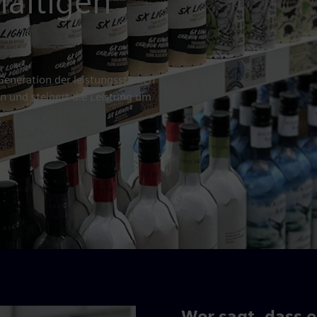
haltigen
n
 Generation der leistungsstarken
n und steigert die Leistung um
Wer sagt, dass e