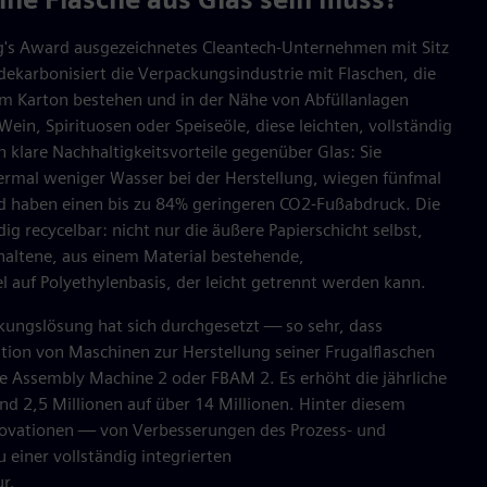
g's Award ausgezeichnetes Cleantech-Unternehmen mit Sitz
 dekarbonisiert die Verpackungsindustrie mit Flaschen, die
em Karton bestehen und in der Nähe von Abfüllanlagen
Wein, Spirituosen oder Speiseöle, diese leichten, vollständig
n klare Nachhaltigkeitsvorteile gegenüber Glas: Sie
rmal weniger Wasser bei der Herstellung, wiegen fünfmal
d haben einen bis zu 84% geringeren CO2-Fußabdruck. Die
ig recycelbar: nicht nur die äußere Papierschicht selbst,
haltene, aus einem Material bestehende,
l auf Polyethylenbasis, der leicht getrennt werden kann.
kungslösung hat sich durchgesetzt — so sehr, dass
tion von Maschinen zur Herstellung seiner Frugalflaschen
le Assembly Machine 2 oder FBAM 2. Es erhöht die jährliche
nd 2,5 Millionen auf über 14 Millionen. Hinter diesem
ovationen — von Verbesserungen des Prozess- und
 einer vollständig integrierten
r.