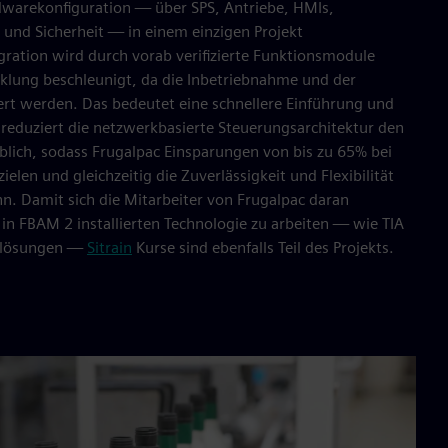
dwarekonfiguration — über SPS, Antriebe, HMIs,
nd Sicherheit — in einem einzigen Projekt
ration wird durch vorab verifizierte Funktionsmodule
cklung beschleunigt, da die Inbetriebnahme und der
rt werden. Das bedeutet eine schnellere Einführung und
 reduziert die netzwerkbasierte Steuerungsarchitektur den
lich, sodass Frugalpac Einsparungen von bis zu 65% bei
elen und gleichzeitig die Zuverlässigkeit und Flexibilität
n. Damit sich die Mitarbeiter von Frugalpac daran
n FBAM 2 installierten Technologie zu arbeiten — wie TIA
tslösungen —
Sitrain
Kurse sind ebenfalls Teil des Projekts.