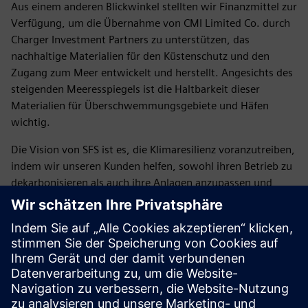
Aus einem anderen Blickwinkel stellten wir Finanzmittel zur
Verfügung, um die Übernahme von CMI Limited Co. durch
Charger Investment Partners zu unterstützen, das
nachhaltige Materialien für den Küstenschutz und den
Zugang zum Meer entwickelt und herstellt. Angesichts des
steigenden Meeresspiegels ist die Haltbarkeit dieser
Materialien für Überschwemmungsgebiete und Häfen
wichtig.
Die Vision von SFS ist es, die Klimaresilienz voranzutreiben,
indem wir unseren Kunden helfen, sowohl ihren Betrieb zu
dekarbonisieren als auch ihre Anlagen anzupassen und
Wachstumschancen zu erkennen.
Fazit
Die Auswirkungen des Klimawandels sind verheerend, und
es ist wichtig, dass sowohl der öffentliche als auch der
private Sektor Maßnahmen zur Eindämmung und
Anpassung ergreifen. Mit intelligenter Technologie und