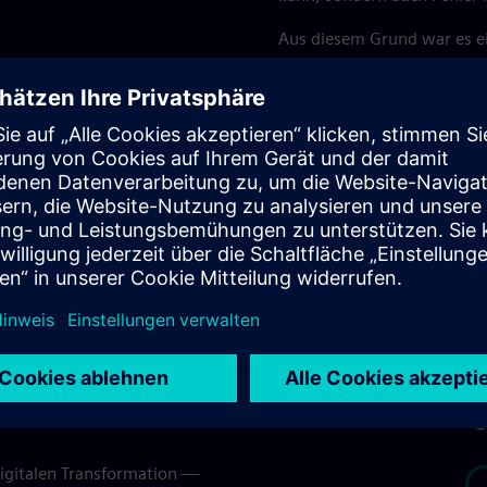
Aus diesem Grund war es ei
Hersteller von Automatisie
Softwareunternehmen und 
gemeinsamen Lösungen arbe
Microsoft-CEO Satya Nadell
der Synergien zu rühmen, d
entstehen.
ugs
e Technologie, die
tzern zum Beispiel auf dem
digitalen Transformation —