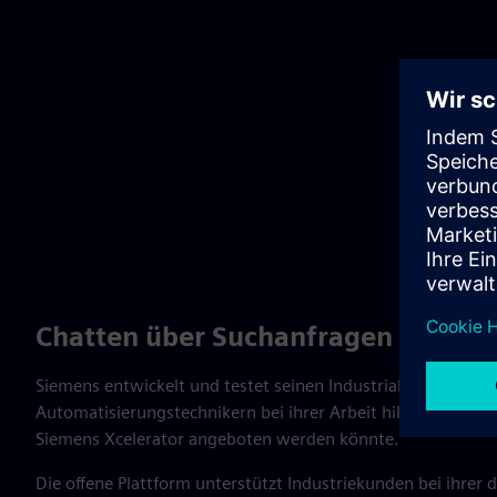
Chatten über Suchanfragen nach B
Siemens entwickelt und testet seinen Industrial Copilot, ein
Automatisierungstechnikern bei ihrer Arbeit hilft und Benu
Siemens Xcelerator angeboten werden könnte.
Die offene Plattform unterstützt Industriekunden bei ihrer 