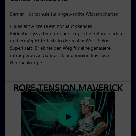
y
e
t
e
i
r
Berner Hochschule für angewandte Wissenschaften
n
f
Lukas entwickelte ein hochauflösendes
g
u
Bildgebungssystem für endoskopische Gehirnsonden
s
l
und ermöglichte Tests in der realen Welt. Seine
l
Superkraft: Er ebnet den Weg für eine genauere
s
intraoperative Diagnostik und minimalinvasive
c
Neurochirurgie.
r
e
e
n
P
l