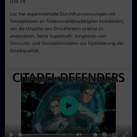
i
r
HTA-FR
n
f
Luc hat experimentelle Durchflussmessungen mit
g
u
Simulationen an Tintenstrahldruckköpfen kombiniert,
s
l
um die Ursache von Druckfehlern präzise zu
l
analysieren. Seine Superkraft: Jonglieren von
s
Versuchs- und Simulationsdaten zur Optimierung der
c
Druckqualität.
r
e
e
n
P
l
a
y
00:15