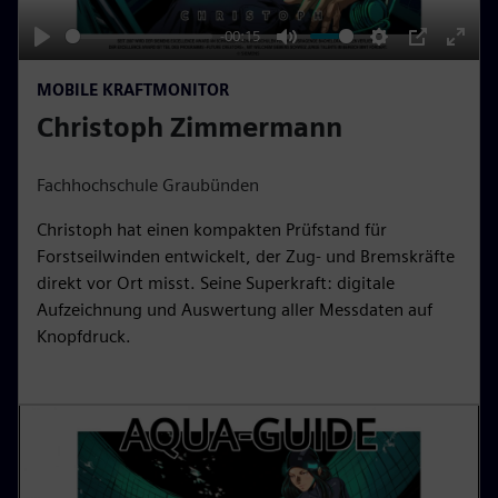
a
y
-00:15
P
M
S
P
E
MOBILE KRAFTMONITOR
l
u
e
I
n
Christoph Zimmermann
a
t
t
P
t
y
e
t
e
i
r
Fachhochschule Graubünden
n
f
Christoph hat einen kompakten Prüfstand für
g
u
Forstseilwinden entwickelt, der Zug- und Bremskräfte
s
l
direkt vor Ort misst. Seine Superkraft: digitale
l
Aufzeichnung und Auswertung aller Messdaten auf
s
Knopfdruck.
c
r
e
e
n