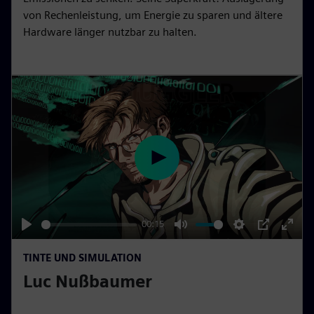
l
von Rechenleistung, um Energie zu sparen und ältere
s
Hardware länger nutzbar zu halten.
c
r
e
e
n
P
l
a
y
00:15
P
M
S
P
E
TINTE UND SIMULATION
l
u
e
I
n
Luc Nußbaumer
a
t
t
P
t
y
e
t
e