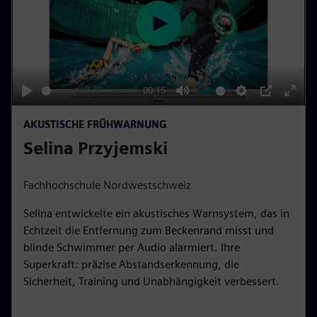
P
l
a
y
00:15
P
M
S
P
E
AKUSTISCHE FRÜHWARNUNG
l
u
e
I
n
Selina Przyjemski
a
t
t
P
t
y
e
t
e
i
r
Fachhochschule Nordwestschweiz
n
f
Selina entwickelte ein akustisches Warnsystem, das in
g
u
Echtzeit die Entfernung zum Beckenrand misst und
s
l
blinde Schwimmer per Audio alarmiert. Ihre
l
Superkraft: präzise Abstandserkennung, die
s
Sicherheit, Training und Unabhängigkeit verbessert.
c
r