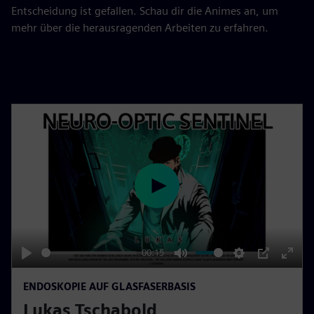
Entscheidung ist gefallen. Schau dir die Animes an, um
mehr über die herausragenden Arbeiten zu erfahren.
P
l
a
y
00:15
P
M
S
P
E
ENDOSKOPIE AUF GLASFASERBASIS
l
u
e
I
n
Lukas Tschabold
a
t
t
P
t