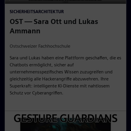
P
M
S
P
E
SICHERHEITSARCHITEKTUR
l
u
e
I
n
OST — Sara Ott und Lukas
a
t
t
P
t
y
e
t
e
Ammann
i
r
n
f
Ostschweizer Fachhochschule
g
u
Sara und Lukas haben eine Plattform geschaffen, die es
s
l
Chatbots ermöglicht, sicher auf
l
unternehmensspezifisches Wissen zuzugreifen und
s
gleichzeitig alle Hackerangriffe abzuwehren. Ihre
c
Superkraft: intelligente KI-Dienste mit nahtlosem
r
Schutz vor Cyberangriffen.
e
e
n