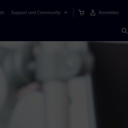
Support und Community
Anmelden
DE
M
S
K
s