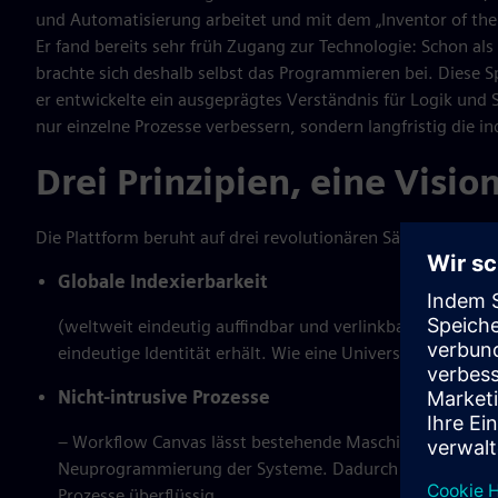
und Automatisierung arbeitet und mit dem „Inventor of th
Er fand bereits sehr früh Zugang zur Technologie: Schon al
brachte sich deshalb selbst das Programmieren bei. Diese Sp
er entwickelte ein ausgeprägtes Verständnis für Logik und
nur einzelne Prozesse verbessern, sondern langfristig die in
Drei Prinzipien, eine Visio
Die Plattform beruht auf drei revolutionären Säulen:
Globale Indexierbarkeit
(weltweit eindeutig auffindbar und verlinkbar) – was be
eindeutige Identität erhält. Wie eine Universalpostadres
Nicht-intrusive Prozesse
– Workflow Canvas lässt bestehende Maschinen und Sof
Neuprogrammierung der Systeme. Dadurch werden kostspi
Prozesse überflüssig.