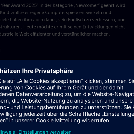
e Year Award 2025“ in der Kategorie „Newcomer“ geehrt wird.
s Kind wollte er eigene Computerspiele entwickeln und
iele halfen ihm auch dabei, sein Englisch zu verbessern, und
 Strukturen. Heute möchte er mit seinen Entwicklungen nicht
dustrielle Welt effizienter und verständlicher machen.
n
deutet, dass jedes Element, ob Maschine oder Datensatz, eine
se für Maschinen.
tware unverändert und dockt nur von außen an – ohne
elige Anpassungen oder riskante Eingriffe in laufende