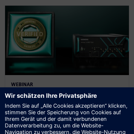
WEBINAR
Veloce X-STEP optimizes O-RAN
interoperability and
conformance
In this webinar, we introduce the *Veloce™ X-STEP™