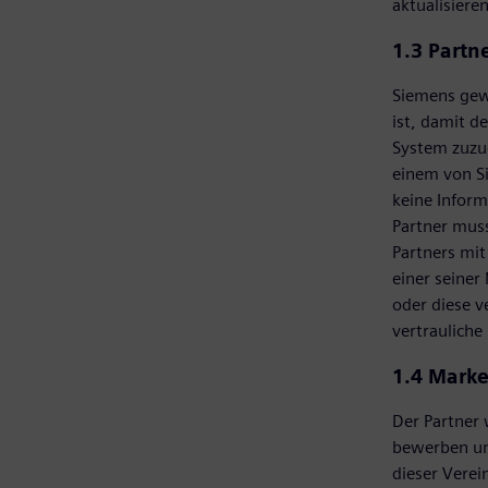
aktualisiere
1.3 Partn
Siemens gewä
ist, damit d
System zuzug
einem von Si
keine Inform
Partner muss
Partners mit
einer seiner
oder diese v
vertrauliche
1.4 Marke
Der Partner
bewerben un
dieser Verei