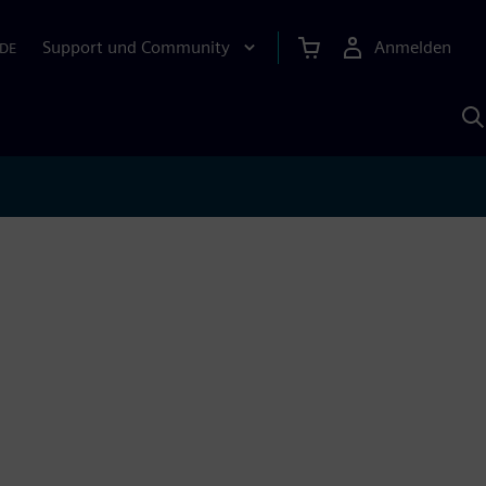
Support und Community
Anmelden
DE
M
S
K
s