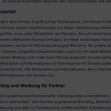
n. Im Falle eines Konflikts zwischen den Partnerrichtlinien und 
erportal
hrt dem Partner Zugriff auf das Partnerportal, die Partnerrichtl
er Partner seinen Verpflichtungen aus dieser Vereinbarung nac
reifen, muss jeder Mitarbeiter des Partners, der auf solche Sy
emens definierten Format verfügen, der einer eindeutigen Partn
ationen, auf die im Partnerportal zugegriffen wird, für andere a
 Siemens umgehend benachrichtigen, wenn (i) ein neuer Mitarbei
 einem Webkey nicht mehr beim Partner angestellt ist oder keine
 Mitarbeiter auf Informationen im Partnerportal für Zwecke auße
erwendet hat. Alle Materialien und Informationen, die im Partne
 Informationen von Siemens dar.
ting und Werbung für Partner
 wird angemessene kommerzielle Anstrengungen unternehmen, u
d zu vermarkten. Von Siemens zugelassenes Branding, Marketi
nbarung und allen im Partnerportal veröffentlichten Anforderung