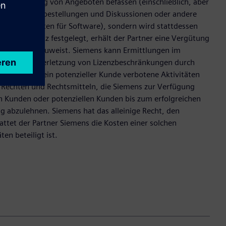
fugter Nutzung von Angeboten befassen (einschließlich, aber
erlängerungsbestellungen und Diskussionen oder andere
n Angeboten für Software), sondern wird stattdessen
 Musterzusatz festgelegt, erhält der Partner eine Vergütung
 dem Partner zuweist. Siemens kann Ermittlungen im
 Software, Verletzung von Lizenzbeschränkungen durch
 Kunde oder ein potenzieller Kunde verbotene Aktivitäten
en Rechten und Rechtsmitteln, die Siemens zur Verfügung
n Kunden oder potenziellen Kunden bis zum erfolgreichen
 abzulehnen. Siemens hat das alleinige Recht, den
ttet der Partner Siemens die Kosten einer solchen
en beteiligt ist.