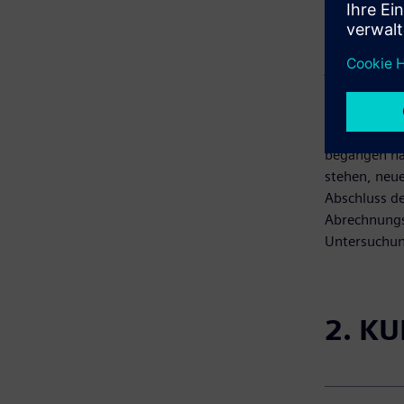
Der Partner 
nicht besch
Kommunikati
jeden Verdac
gemäß den Ri
Zusammenhan
Partner, Kun
begangen hat
stehen, neue
Abschluss d
Abrechnungsw
Untersuchung
2. K