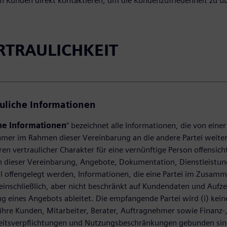
n Kunden direkt kontaktieren, um die Kundenzufriedenheit zu ü
ERTRAULICHKEIT
auliche Informationen
he Informationen
“ bezeichnet alle Informationen, die von ein
mer im Rahmen dieser Vereinbarung an die andere Partei weiter
ren vertraulicher Charakter für eine vernünftige Person offensich
 dieser Vereinbarung, Angebote, Dokumentation, Dienstleistunge
l offengelegt werden, Informationen, die eine Partei im Zusam
 einschließlich, aber nicht beschränkt auf Kundendaten und Aufz
 eines Angebots ableitet. Die empfangende Partei wird (i) kein
ihre Kunden, Mitarbeiter, Berater, Auftragnehmer sowie Finanz-
eitsverpflichtungen und Nutzungsbeschränkungen gebunden sind, 