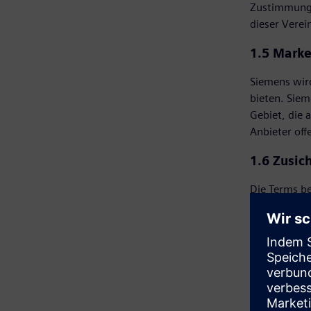
Zustimmung 
dieser Vere
1.5 Mark
Siemens wir
bieten. Sie
Gebiet, die 
Anbieter off
1.6 Zusic
Die Terms be
Garantien od
Verpflichtun
von Kunden o
Verpflichtun
1.7 Meldu