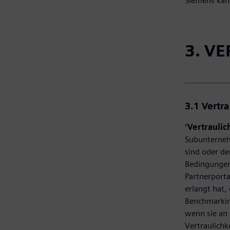
Siemens kan
3. V
3.1
Vertr
“
Vertraulic
Subunterneh
sind oder de
Bedingungen
Partnerporta
erlangt hat,
Benchmarking
wenn sie an 
Vertraulichk