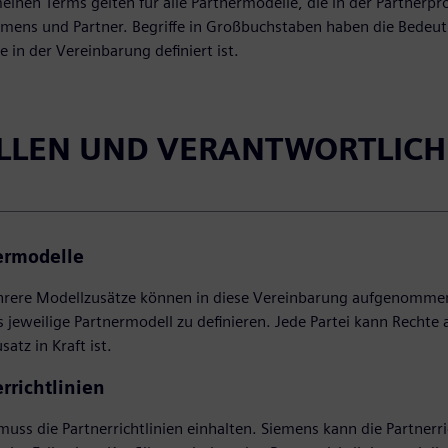
einen Terms gelten für alle Partnermodelle, die in der Partner
mens und Partner. Begriffe in Großbuchstaben haben die Bedeut
e in der Vereinbarung definiert ist.
OLLEN UND VERANTWORTLICH
ermodelle
hrere Modellzusätze können in diese Vereinbarung aufgenommen
as jeweilige Partnermodell zu definieren. Jede Partei kann Recht
atz in Kraft ist.
rrichtlinien
muss die Partnerrichtlinien einhalten. Siemens kann die Partnerr