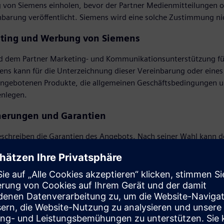
von Siemens einholen, bevor der Partner Medienmitteilungen 
inbarung veröffentlicht. Siemens wird eine solche Zustimmung 
eting und Werbung von Siemens
d dem Partner Marketing- und Kommunikationsunterstützung für 
mens kann für die Unterzeichnung dieser Vereinbarung oder ein
angebotenen Produkte, die allgemeinen Geschäftsbedingungen un
enlegen.
herungen und Garantien
schreiben die Garantien des Angebots. Nach seiner Wahl kann d
er Verpflichtungen geben, die der Partner allein erfüllen wird. De
gen nicht Siemens zuzurechnen sind. Der Partner verpflichtet si
der Dritten zu verteidigen, die sich aus oder im Zusammenhang
gen des Partners ergeben.
ng und Verkauf von Piraterie