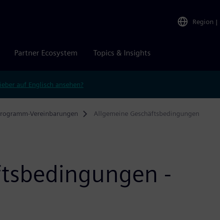
Region
|
Partner Ecosystem
Topics & Insights
ieber auf Englisch ansehen?
programm-Vereinbarungen
Allgemeine Geschäftsbedingungen
ftsbedingungen -