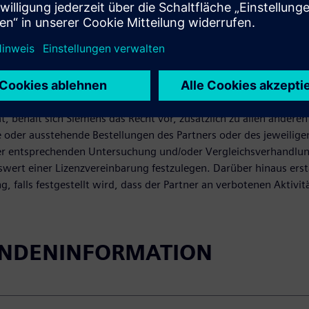
wird sich nicht direkt mit Fällen vermuteter Piraterie oder unbe
ränkt auf die Annahme neuer oder ausstehender Bestellungen, V
on im Zusammenhang mit bestehenden oder neuen kommerzielle
ht auf Piraterie an Siemens melden. Falls in einem anwendbaren
chtlinien von Siemens, sofern Siemens einen solchen Fall/Deal
g mit mutmaßlicher Piraterie, Verwendung nicht autorisierter
den oder potenzielle Kunden durchführen. Wenn ein Partner, ein
, behält sich Siemens das Recht vor, zusätzlich zu allen ander
 oder ausstehende Bestellungen des Partners oder des jeweilige
er entsprechenden Untersuchung und/oder Vergleichsverhandlung
ert einer Lizenzvereinbarung festzulegen. Darüber hinaus ersta
, falls festgestellt wird, dass der Partner an verbotenen Aktivität
UNDENINFORMATION