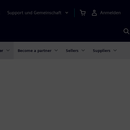
Support und Gemeinschaft
Anmelden
E
M
S
K
s
er
Become a partner
Sellers
Suppliers