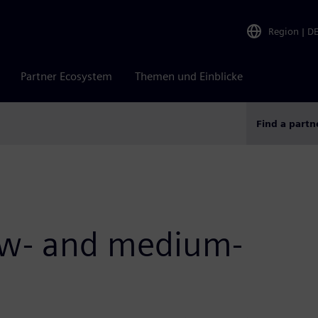
Region
|
D
Partner Ecosystem
Themen und Einblicke
Find a partn
low- and medium-