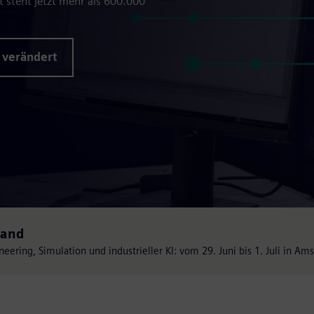
 steht jetzt mehr als 600.000
 verändert
land
eering, Simulation und industrieller KI: vom 29. Juni bis 1. Juli in Am