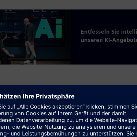
Entfesseln Sie intel
unseren KI-Angebot
ungen entdecken