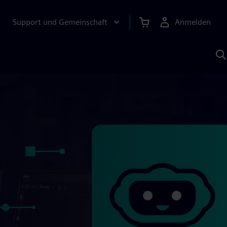
Support und Gemeinschaft
Anmelden
E
M
S
K
s