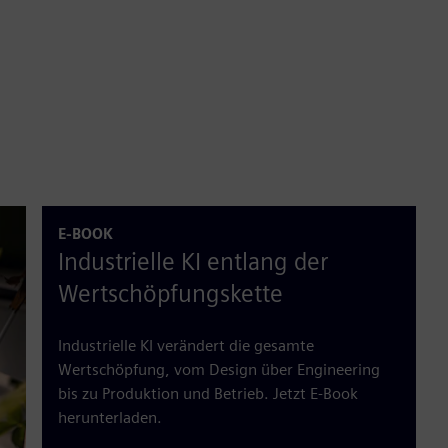
E-BOOK
Industrielle KI entlang der
Wertschöpfungskette
Industrielle KI verändert die gesamte
Wertschöpfung, vom Design über Engineering
bis zu Produktion und Betrieb. Jetzt E‑Book
herunterladen.