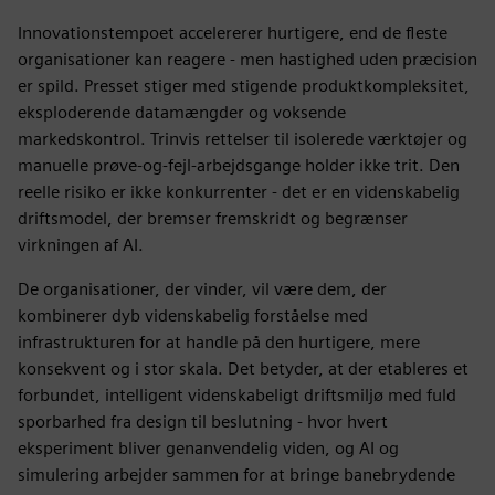
Innovationstempoet accelererer hurtigere, end de fleste
organisationer kan reagere - men hastighed uden præcision
er spild. Presset stiger med stigende produktkompleksitet,
eksploderende datamængder og voksende
markedskontrol. Trinvis rettelser til isolerede værktøjer og
manuelle prøve-og-fejl-arbejdsgange holder ikke trit. Den
reelle risiko er ikke konkurrenter - det er en videnskabelig
driftsmodel, der bremser fremskridt og begrænser
virkningen af AI.
De organisationer, der vinder, vil være dem, der
kombinerer dyb videnskabelig forståelse med
infrastrukturen for at handle på den hurtigere, mere
konsekvent og i stor skala. Det betyder, at der etableres et
forbundet, intelligent videnskabeligt driftsmiljø med fuld
sporbarhed fra design til beslutning - hvor hvert
eksperiment bliver genanvendelig viden, og AI og
simulering arbejder sammen for at bringe banebrydende