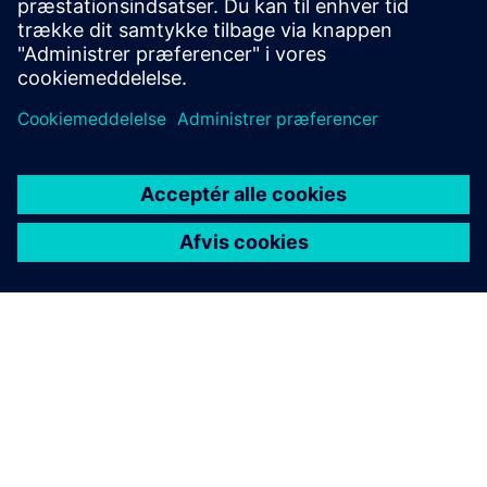
videngrafer i opdagelse og
udvikling af lægemidler?
Hvordan understøtter
software til opdagelse og
udvikling af lægemidler
overholdelse af lovgivningen?
Hvilke terapeutiske metoder
understøttes af Siemens
software til opdagelse og
udvikling af lægemidler?