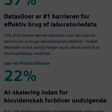
57%
Datasiloer er #1 barrieren for
effektiv brug af laboratoriedata
57% af forskerne nævner datasiloer som den største
barriere for at bruge laboratoriedata effektivt - hvilket
efterlader kritisk indsigt fanget og AI ude af stand til at
levere pålidelige resultater.
Læs om Pistoia Alliance
22%
22%
AI-skalering inden for
biovidenskab forbliver undvigende
Kun 22% af ledere inden for biovidenskab har med succes