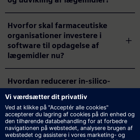
Hvorfor skal farmaceutiske
organisationer investere i
software til opdagelse af
lægemidler nu?
Hvordan reducerer in-silico-
modellering eksperimentel
byrde ved
lægemiddelopdagelse?
Hvilken rolle spiller