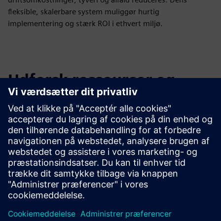
fleksible, skalerbare system muliggør hurtig
implementering og stærk ROI i ethvert miljø.
Udforsk ressourcer og
relaterede produkter
Yderligere oplysninger og
ressourcer
Link til Wittras tekniske dokumentation