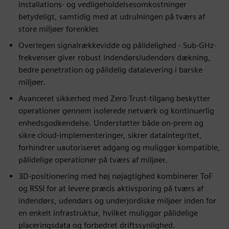
installations- og vedligeholdelsesomkostninger
betydeligt, samtidig med at udrulningen på tværs af
store miljøer forenkles
Overlegen signalrækkevidde og pålidelighed - Sub-GHz-
frekvenser giver robust indendørs/udendørs dækning,
bedre penetration og pålidelig datalevering i barske
miljøer.
Avanceret sikkerhed med Zero Trust-tilgang beskytter
operationer gennem isolerede netværk og kontinuerlig
enhedsgodkendelse. Understøtter både on-prem og
sikre cloud-implementeringer, sikrer dataintegritet,
forhindrer uautoriseret adgang og muliggør kompatible,
pålidelige operationer på tværs af miljøer.
3D-positionering med høj nøjagtighed kombinerer ToF
og RSSI for at levere præcis aktivsporing på tværs af
indendørs, udendørs og underjordiske miljøer inden for
en enkelt infrastruktur, hvilket muliggør pålidelige
placeringsdata og forbedret driftssynlighed.