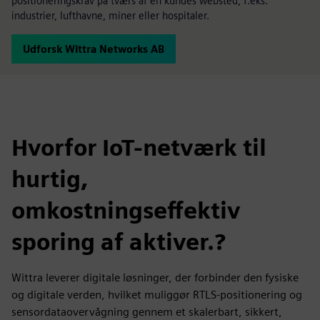
positioneringskrav på tværs af en kundes websted, f.eks.
industrier, lufthavne, miner eller hospitaler.
Udforsk Wittra Networks AB
Hvorfor IoT-netværk til
hurtig,
omkostningseffektiv
sporing af aktiver.?
Wittra leverer digitale løsninger, der forbinder den fysiske
og digitale verden, hvilket muliggør RTLS-positionering og
sensordataovervågning gennem et skalerbart, sikkert,