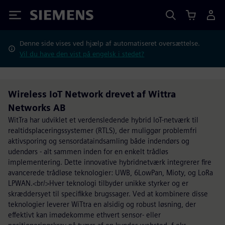
Siemens
Denne side vises ved hjælp af automatiseret oversættelse.
Vil du have den vist på engelsk i stedet?
Wireless IoT Network drevet af Wittra
Networks AB
WitTra har udviklet et verdensledende hybrid IoT-netværk til
realtidsplaceringssystemer (RTLS), der muliggør problemfri
aktivsporing og sensordataindsamling både indendørs og
udendørs - alt sammen inden for en enkelt trådløs
implementering. Dette innovative hybridnetværk integrerer fire
avancerede trådløse teknologier: UWB, 6LowPan, Mioty, og LoRa
LPWAN.<br/>Hver teknologi tilbyder unikke styrker og er
skræddersyet til specifikke brugssager. Ved at kombinere disse
teknologier leverer WiTtra en alsidig og robust løsning, der
effektivt kan imødekomme ethvert sensor- eller