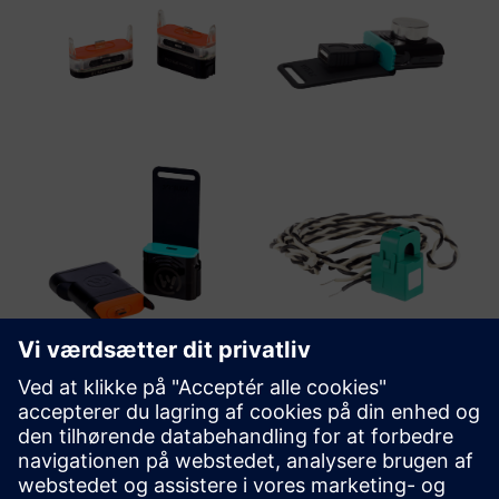
WiTTRA Click-ons and Accessories
En række Click-On-sensorer og sensorgrænseflader er
tilgængelige, hvilket giver mulighed for at tilføje et
ubegrænset udvalg af sensorer af industriel kvalitet fra