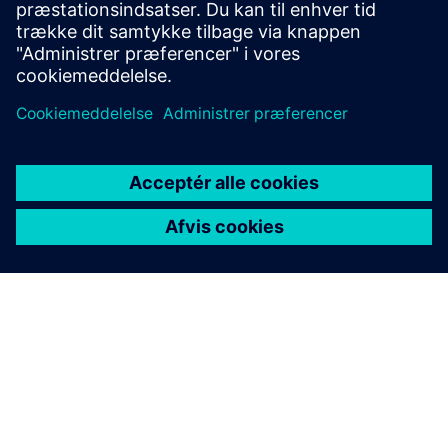
enten WiTtra eller standardsensorleverandører.
Få mere at vide