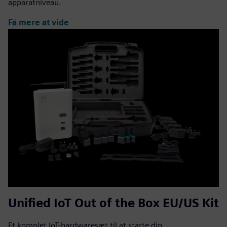
apparatniveau.
Få mere at vide
Unified IoT Out of the Box EU/US Kit
Et komplet IoT-hardwaresæt til at starte din