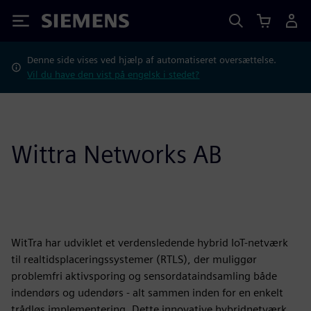
Siemens
Denne side vises ved hjælp af automatiseret oversættelse.
Vil du have den vist på engelsk i stedet?
Wittra Networks AB
WitTra har udviklet et verdensledende hybrid IoT-netværk
til realtidsplaceringssystemer (RTLS), der muliggør
problemfri aktivsporing og sensordataindsamling både
indendørs og udendørs - alt sammen inden for en enkelt
trådløs implementering. Dette innovative hybridnetværk