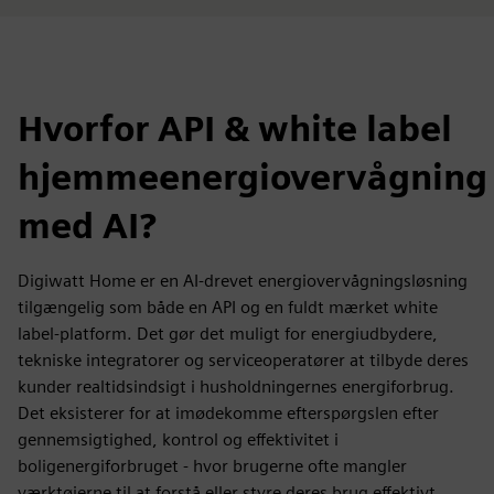
Hvorfor API & white label
hjemmeenergiovervågning
med AI?
Digiwatt Home er en AI-drevet energiovervågningsløsning
tilgængelig som både en API og en fuldt mærket white
label-platform. Det gør det muligt for energiudbydere,
tekniske integratorer og serviceoperatører at tilbyde deres
kunder realtidsindsigt i husholdningernes energiforbrug.
Det eksisterer for at imødekomme efterspørgslen efter
gennemsigtighed, kontrol og effektivitet i
boligenergiforbruget - hvor brugerne ofte mangler
værktøjerne til at forstå eller styre deres brug effektivt.