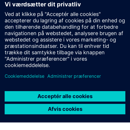
indsigt
Platformen analyserer forbrugsmønstre for at levere
personlige tip, brugsprognoser og alarmer - og
omdanner rå data til smart, handlingsbar indsigt, der
øger bevidstheden og understøtter daglige energivalg.