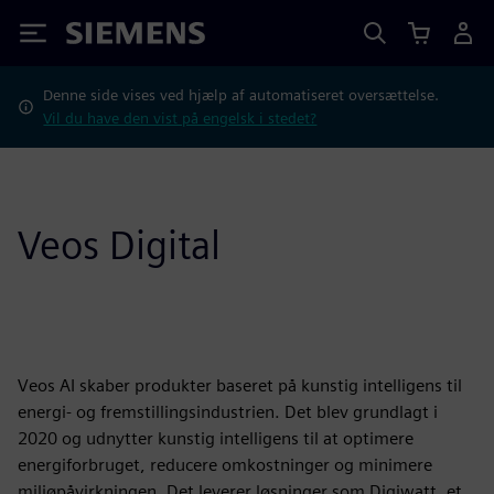
Siemens
Denne side vises ved hjælp af automatiseret oversættelse.
Vil du have den vist på engelsk i stedet?
Veos Digital
Veos AI skaber produkter baseret på kunstig intelligens til
energi- og fremstillingsindustrien. Det blev grundlagt i
2020 og udnytter kunstig intelligens til at optimere
energiforbruget, reducere omkostninger og minimere
miljøpåvirkningen. Det leverer løsninger som Digiwatt, et