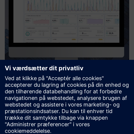
Digiwatt Building
Digiwatt Building er en skybaseret BEMS, der bruger AI og
NILM til at overvåge, analysere og optimere
energiforbruget i bygninger - reducere spild, sænke
omkostninger og understøtte ESG-mål.
Få mere at vide